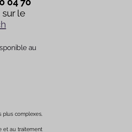
0 04 70
 sur le
ch
sponible au
es plus complexes,
 et au traitement