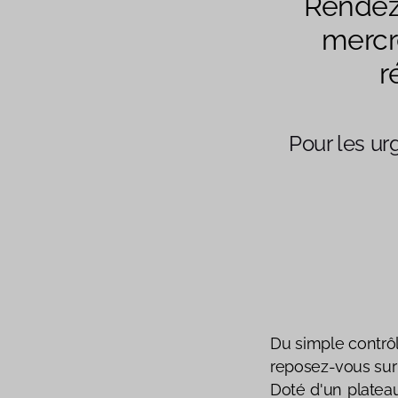
Rendez
mercre
r
Pour les u
Du simple contrôl
reposez-vous sur 
Doté d'un platea