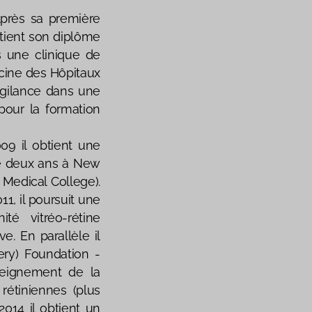
Après sa première
tient son diplôme
 une clinique de
ecine des Hôpitaux
gilance dans une
pour la formation
09 il obtient une
de deux ans à New
 Medical College).
11, il poursuit une
té vitréo-rétine
. En parallèle il
ry) Foundation -
seignement de la
rétiniennes (plus
2014 il obtient un