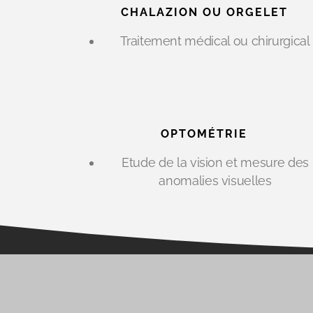
CHALAZION OU ORGELET
Traitement médical ou chirurgical
OPTOMÉTRIE
Etude de la vision et mesure des
anomalies visuelles