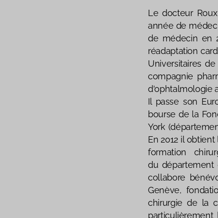
Le docteur Roux 
année de médecin
de médecin en 2
réadaptation card
Universitaires 
compagnie pharma
d'ophtalmologie 
Il passe son Eur
bourse de la Fon
York (département
En 2012 il obtient
formation chiru
du département d
collabore bénév
Genève, fondati
chirurgie de la 
particulièrement l