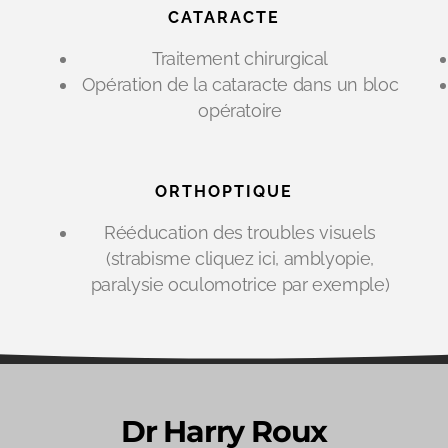
CATARACTE
Traitement chirurgical
Opération de la cataracte dans un bloc
opératoire
ORTHOPTIQUE
Rééducation des troubles visuels
(strabisme cliquez ici, amblyopie,
paralysie oculomotrice par exemple)
Dr Harry Roux