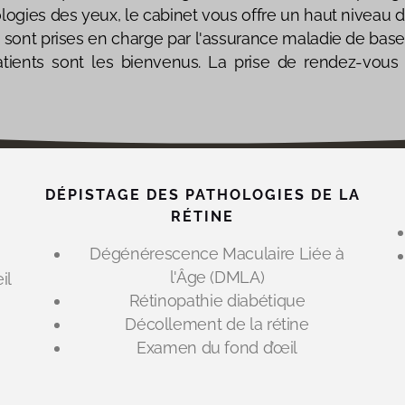
logies des yeux, le cabinet vous offre un haut niveau d
 sont prises en charge par l'assurance maladie de base
ients sont les bienvenus.​ La prise de rendez-vous 
DÉPISTAGE DES PATHOLOGIES DE LA
RÉTINE
Dégénérescence Maculaire Liée à
l'Âge (DMLA)
il
Rétinopathie diabétique
Décollement de la rétine
Examen du fond d’œil