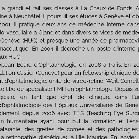
a grandi et fait ses classes à La Chaux-de-Fonds. 
e à Neuchâtel, il poursuit ses études à Genève et ob
001. Il pratique deux ans de médecine interne dans
io-vasculaire à Gland et dans divers services de méd
de Genève (HUG) et presque une année de pharmacovi
ceutique. En 2004 il décroche un poste d'interne 
aux HUG.
opean Board d'Ophtalmologie en 2008 à Paris. En 20
dation Castier (Genève) pour un fellowship clinique 
 d'ophtalmologie, unité de vitréo-rétine, Weill Cornell
 le titre de spécialiste FMH en ophtalmologie. Depuis 20
rgicale, en tant que chef de clinique, dans l'uni
'ophtalmologie des Hôpitaux Universitaires de Genève
olement depuis 2006 avec T.E.S (Teaching Eye Surge
on humanitaire ayant pour but la formation et l'en
cataracte, des greffes de cornée et des pathologies 
a rétinopathie diabétique), à l'île Maurice. En janvier 